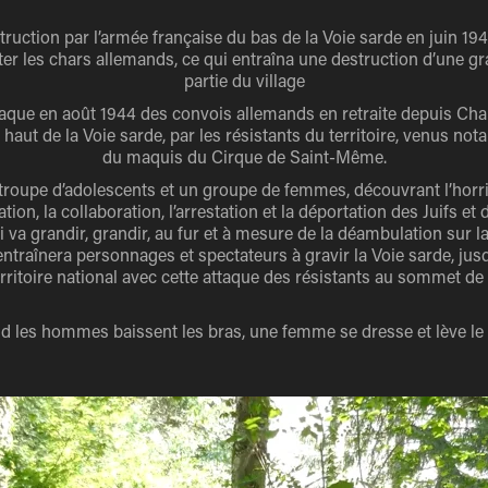
truction par l’armée française du bas de la Voie sarde en juin 19
ter les chars allemands, ce qui entraîna une destruction d’une g
partie du village
ttaque en août 1944 des convois allemands en retraite depuis Ch
 haut de la Voie sarde, par les résistants du territoire, venus n
du maquis du Cirque de Saint-Même.
troupe d’adolescents et un groupe de femmes, découvrant l’horrib
ation, la collaboration, l’arrestation et la déportation des Juifs et
 va grandir, grandir, au fur et à mesure de la déambulation sur la
ntraînera personnages et spectateurs à gravir la Voie sarde, jusqu
rritoire national avec cette attaque des résistants au sommet de 
 les hommes baissent les bras, une femme se dresse et lève le 