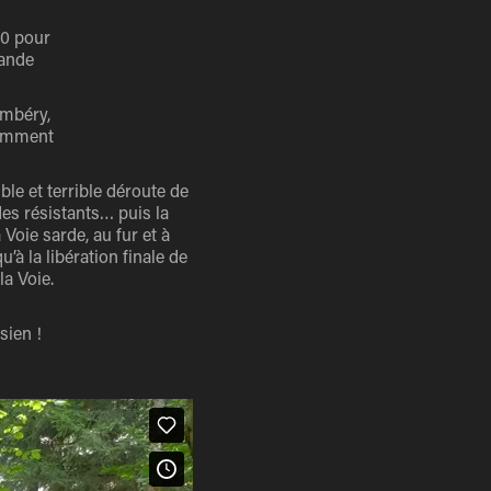
40 pour
rande
ambéry,
otamment
le et terrible déroute de
 des résistants… puis la
 Voie sarde, au fur et à
’à la libération finale de
la Voie.
sien !